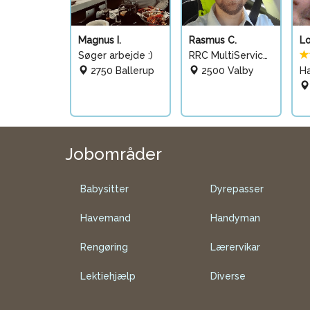
Magnus I.
Rasmus C.
Lo
Søger arbejde :)
RRC MultiService & E
2750 Ballerup
2500 Valby
H
Jobområder
Babysitter
Dyrepasser
Havemand
Handyman
Rengøring
Lærervikar
Lektiehjælp
Diverse