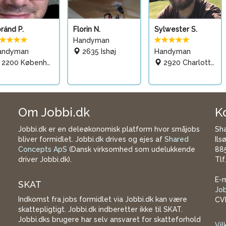
Gratis
ránd P.
Florin N.
Sylwester S.
kontakt
Handyman
andyman
2635 Ishøj
Handyman
2200 København N
2920 Charlottenlund
Om Jobbi.dk
K
Jobbi.dk er en deleøkonomisk platform hvor småjobs
Sh
bliver formidlet. Jobbi.dk drives og ejes af
Shared
Ils
Concepts ApS
(Dansk virksomhed som udelukkende
885
driver Jobbi.dk).
Tlf
E-m
SKAT
Jo
Indkomst fra jobs formidlet via Jobbi.dk kan være
CV
skattepligtigt. Jobbi.dk indberetter ikke til SKAT.
Jobbi.dks brugere har selv ansvaret for skatteforhold
Vil