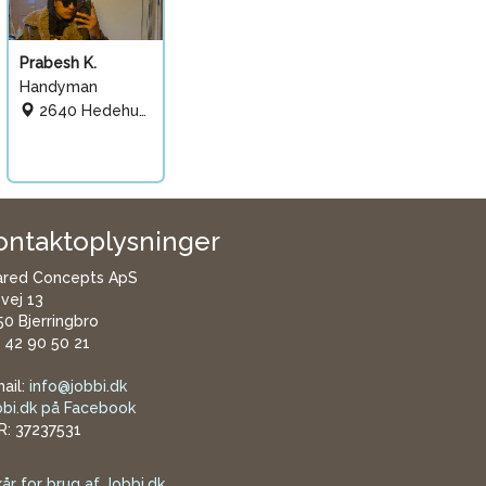
Prabesh K.
Handyman
2640 Hedehusene
ontaktoplysninger
ared Concepts ApS
øvej 13
0 Bjerringbro
. 42 90 50 21
ail:
info@jobbi.dk
bbi.dk på Facebook
R: 37237531
kår for brug af Jobbi.dk