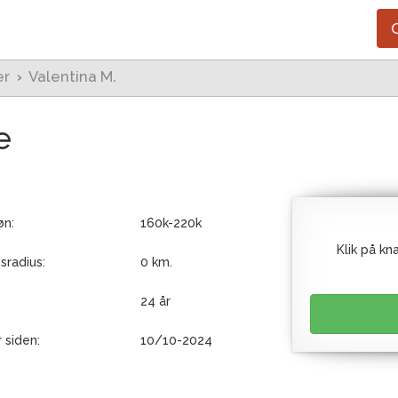
O
er
›
Valentina M.
e
n:
160k-220k
Klik på kn
sradius:
0 km.
24 år
 siden:
10/10-2024