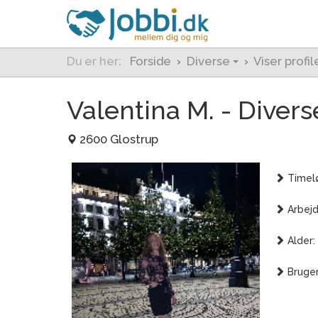
Du er her:
Forside
›
Diverse
›
Viser profil
Valentina M. - Divers
2600 Glostrup
Timelø
Arbejd
Alder:
Bruger